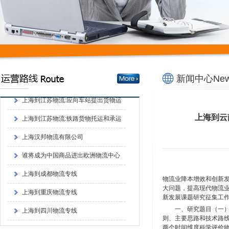
上海到成都物流专线
上海到重庆物流专线
上海到四川物流专线
上海到江苏物流:铁路货物托运和承运
新闻中心News
的程序上海到江苏物流:铁路货物托运和承
上海到江苏物流:应向车站提出货物运
运的程序
单和运单
上海到江苏物流:铁路货物托运和承运
上海到云
的程序
上海汉邦物流有限公司
谁将成为中国商品进出欧洲物流中心
上海到成都物流专线
上海到重庆物流专线
物流业降本增效和创新发
大问题，提高现代物流业
上海到四川物流专线
新发展课题研究征集工
一、研究题目（一）
上海到江苏物流:铁路货物托运和承运
则、主要思路和技术路
两个时间维度科学评价