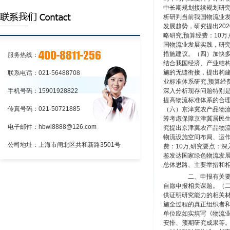
的程序上海到江苏物流:铁路货物托运和承
上海到江苏物流:应向车站提出货物运
中长期规划接续规划研究,
析研判当前我国物流业
运的程序
单和运单
上海到江苏物流:铁路货物托运和承运
发展趋势，研究提出20
略研究,预算经费：10
的程序
国物流业发展实践，研
措施建议。（四）加快多
服务热线：
结合我国经济、产业结
施的无缝衔接，提出构
联系电话：021-56488708
业标准体系研究,预算经
手机号码：15901928822
深入分析现存问题特别
提高物流标准体系的合理
传真号码：021-50721885
（六）京津冀农产品物流
筹考虑保障京津冀居民
电子邮件：hbwl8888@126.com
究提出京津冀农产品物
物流设施空间布局、运
公司地址：上海市闸北区共和新路3501号
费：10万,研究要点：
鉴发达国家绿色物流发
总体思路、主要举措和
二、申报有关要求
自愿申报相关课题。（
供证明研究能力的相关
施全过程的真正组织者
单位应如实填写《物流
安排、预期研究成果等。