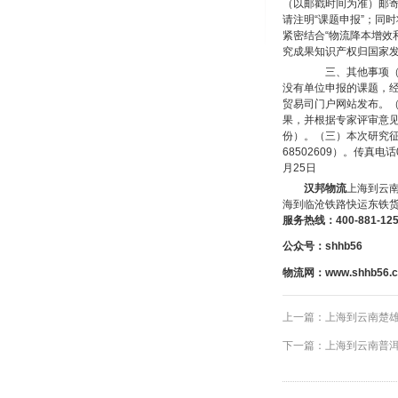
（以邮戳时间为准）邮寄
请注明“课题申报”；同时
紧密结合“物流降本增效
究成果知识产权归国家
三、其他事项（一
没有单位申报的课题，
贸易司门户网站发布。（
果，并根据专家评审意见
份）。（三）本次研究征集
68502609）。传真电
月25日
汉邦物流
上海到云
海到临沧铁路快运东铁货
服务热线：
400-881-12
公众号：shhb56
物流网：
www.shhb56.
上一篇：
上海到云南楚
下一篇：
上海到云南普