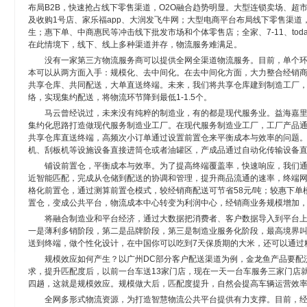
布局B2B，快速抢占线下零售渠道，O2O融合趋势明显。大型连锁卖场、超
及收购1号店、家乐福app、大润发飞牛网；大型电商平台布局线下零售渠
生；惠下单、中商惠民等冲击线下批发市场和个体零售店；全家、7-11、to
在此情境下，线下、线上多种渠道并存，物流服务难满足。
没有一家第三方物流服务商可以提供全网全渠道物流服务。目前，单个
本可以从两方面入手：规模化、去中间化。在去中间化方面，大力整合经销
共享仓库、共同配送，大单直送终端。未来，我们将共享仓库建到制造工厂
络，实现集约配送，将物流环节降到最低1-1.5个。
马云曾经说过，未来没有纯粹的制造业，有的都是现代服务业。益海嘉
集约化思路打造做现代服务制造业工厂。在现代服务制造业工厂，工厂产品
共享仓库直送终端，高频次小订单通过设置前置仓来平衡成本与效率的问题
机、刮板机等设施设备直接进筒仓或者油罐区，产成品通过自动化传输设备
铺设前置仓，平衡成本与效率。为了提高终端覆盖率，快速响应，我们
近智能匹配，完成从仓储到配送的协调和管理，提升商品流通的速率，终端网络
格化前置仓，通过测算前置仓模式，较经销商配送可节省58元/吨；较惠下单模
置仓，变成公共平台，物流成本中心转变为利润中心，经销商业务规模增加
将融合制造业和平台经济，通过大数据把消费者、客户数据导入到平台
一是薄利多销阶段，第二是品牌阶段，第三是制造业服务化阶段，最高境界
送到终端，做个性化设计，在中国你可以吃到7天保质期的大米，还可以通过
规模效应如何产生？以广州DC部分客户配送渠道为例，金龙鱼产品要配
求，提升匹配度后，以前一台车送13家门店，现在一天一台车服务三家门店
四趟，这就是规模效应。规模做大后，匹配度提升，自然会提高车辆运营效
全网多形式物流资源，为打造智慧物流公共平台提供有力支撑。目前，经