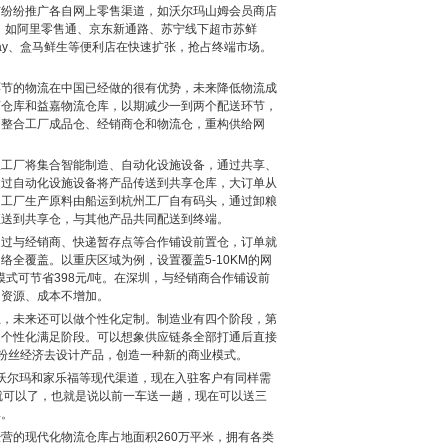
市纷纷推广各自网上零售渠道，如沃尔玛山姆会员商店
道，如阿里零售通、京东新通路、苏宁线下超市苏鲜
day、盒马鲜生等便利店在快速扩张，抢占终端市场。
环节的物流在中国已经做的很有优势，未来降低物流成
商仓库和益嘉物流仓库，以期减少一到两个配送环节，
，整合工厂成品仓、经销商仓和物流仓，重构供给网
里工厂将集合智能制造、自动化设施设备，通过共享、
通过自动化设施设备将产品传送到共享仓库，大订单从
。工厂生产原料由船运到杭州工厂自有码头，通过卸粮
直送到共享仓，与其他产品共同配送到终端。
通过与经销商、快递暂存点等合作铺设前置仓，订单就
全覆盖。以重庆区域为例，设置覆盖5-10KM的网
式可节省398元/吨。在深圳，与经销商合作铺设前
，资源、成本不增加。
上，未来还可以做个性化定制。制造业有四个阶段，第
叫个性化满足阶段。可以想象供应链条全部打通后直接
粉丝经济去设计产品，创造一种新的商业模式。
沃尔玛和家乐福等现代渠道，现在入驻客户有同样需
就可以了，也就是说以前一车送一趟，现在可以送三
率。
营的现代化物流仓库占地面积260万平米，拥有各类