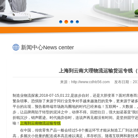
新闻中心News center
上海到云南大理物流运输货运专线（
来源：http://www.cdhb56.com 发布日期：2
制造业物流探索,
2018-07-15
,01:22,是故步自封，还是大胆变革？面对席
繁杂琐事。恐惧除了来源于同行业竞争对手越来越激烈的竞争，更来源于诸
平台的出现，预告着终端市场跑马圈地的时代已经来临！互联网+，大数据，
步，让品牌商陷于转型的泥淖之中，动弹不得。回想往日，强大如诺基亚“我
折戟沉沙，销声匿迹。时代抛弃你时，连说声再见都没有时间。是坚持固守
喻！
上海到云南物流运输专线
在中国，传统零售产品一般会经过5-8个搬运环节才能从制造工厂到达
高，多频次小批量的配送成本高且难以满足，库存积压。随着互联网和新技