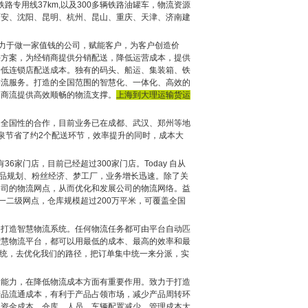
、铁路专用线37km,以及300多辆铁路油罐车，物流资源
西安、沈阳、昆明、杭州、昆山、重庆、天津、济南建
致力于做一家值钱的公司，赋能客户，为客户创造价
决方案，为经销商提供分销配送，降低运营成本，提供
降低连锁店配送成本。独有的码头、船运、集装箱、铁
物流服务。打造的全国范围的智慧化、一体化、高效的
的商流提供高效顺畅的物流支撑。
上海到大理运输货运
展全国性的合作，目前业务已在成都、武汉、郑州等地
泉节省了约2个配送环节，效率提升的同时，成本大
36家门店，目前已经超过300家门店。Today 自从
产品规划、粉丝经济、梦工厂，业务增长迅速。除了关
公司的物流网点，从而优化和发展公司的物流网络。益
一二级网点，仓库规模超过200万平米，可覆盖全国
，打造智慧物流系统。任何物流任务都可由平台自动匹
智慧物流平台，都可以用最低的成本、最高的效率和最
系统，去优化我们的路径，把订单集中统一来分派，实
运能力，在降低物流成本方面有重要作用。致力于打造
产品流通成本，有利于产品占领市场，减少产品周转环
低资金成本，仓库、人员、车辆配置减少，管理成本大