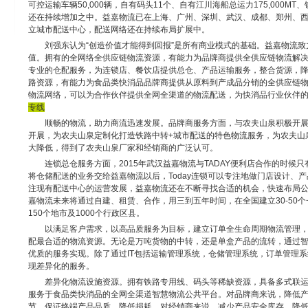
可控运输车辆50,000辆，自有码头11个、自有江川海船总运力175,000MT
还在持续增加之中。益嘉物流已在上海、广州、深圳、武汉、成都、郑州、
立城市配送中心，配送网络还在持续布局扩展中。
刘强东认为“创造价值才能得到回报”是所有商业模式的基础。益嘉物流
值。拥有的全网络全供应链物流资源，有能力为品牌商提供全供应链物流解
专业的仓配服务，为连锁店、餐饮店提供总仓、产品运输服务，整合货源，
路资源，有能力为食品类快消品品牌商提供从原料到产成品分销的全供应链
物流网络，可以为合作伙伴提供全网全渠道的物流配送，为快消品行业伙伴
专线
顺畅的物流，助力商流迅速发展。品牌商服务方面，与农夫山泉积极开
开展，为农夫山泉定制化打造铁路中转+城市配送的特色物流服务，为农夫山
大降低，得到了农夫山泉厂家和经销商的广泛认可。
连锁总仓服务方面，2015年武汉益嘉物流与TADAY便利店合作的时候只有
将仓储配送的业务交给益嘉物流以后，Today连锁可以专注地做门店设计、
注现有配送中心的运营发展，益嘉物流还在不断寻找合适的机会，快速布局
嘉物流未来将通过自建、租赁、合作，用三到五年时间，在全国建立30-50个
150个地市及1000个行政区县。
以满足客户需求，以高品质服务为目标，建立订单全生命周期物流管理
配最合适的物流资源。无论是万吨货物的中转，还是单盒产品的流转，通过
优质的服务实现。除了通过IT包括运输管理系统，仓储管理系统，订单管理
现差异化的服务。
差异化物流设施资源。拥有铁路专用线、码头等稀缺资源，具备多式联
服务于食品类快消品的全网全渠道智慧物流公共平台。对品牌商来说，降低
节，保证终端产品品质，降低损耗。对经销商来说，减少产品安全库存，降